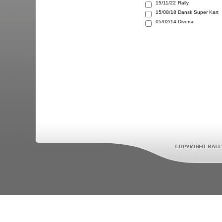
15/11/22
Rally
15/08/18
Dansk Super Kart
05/02/14
Diverse